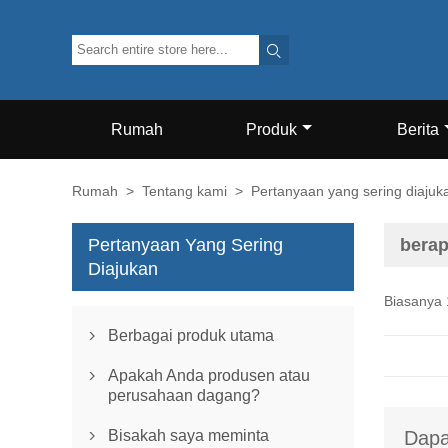

Rumah
Produk
Berita
Rumah
>
Tentang kami
>
Pertanyaan yang sering diajuk
Pertanyaan Yang Sering
berap
Diajukan
Biasanya 
Berbagai produk utama

Apakah Anda produsen atau

perusahaan dagang?
Bisakah saya meminta
Dapa
