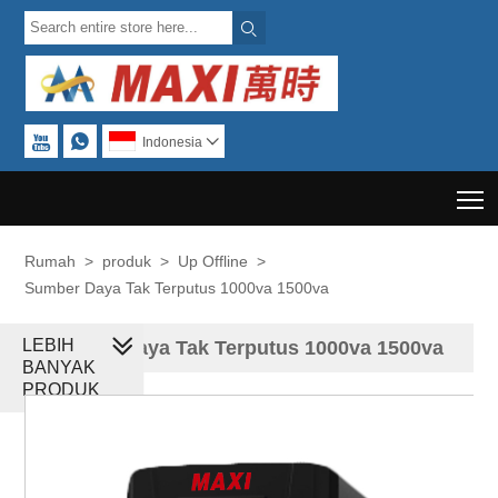



Indonesia

T
Rumah
>
produk
>
Up Offline
>
Sumber Daya Tak Terputus 1000va 1500va
LEBIH
Sumber Daya Tak Terputus 1000va 1500va
BANYAK
PRODUK