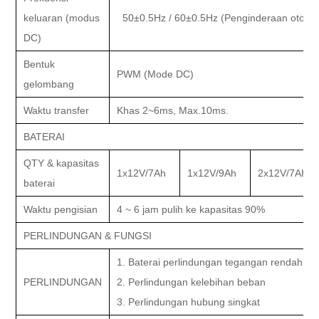
keluaran (modus
50±0.5Hz / 60±0.5Hz (Penginderaan otomat
DC)
Bentuk
PWM (Mode DC)
gelombang
Waktu transfer
Khas 2~6ms, Max.10ms.
BATERAI
QTY & kapasitas
1x12V/7Ah
1x12V/9Ah
2x12V/7AH
baterai
Waktu pengisian
4 ~ 6 jam pulih ke kapasitas 90%
PERLINDUNGAN & FUNGSI
1. Baterai perlindungan tegangan rendah
PERLINDUNGAN
2. Perlindungan kelebihan beban
3. Perlindungan hubung singkat