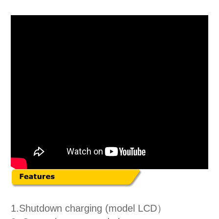
1.Shutdown charging (model LCD）