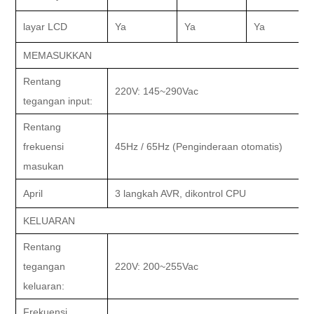
layar LCD
Ya
Ya
Ya
MEMASUKKAN
Rentang
220V: 145~290Vac
tegangan input:
Rentang
frekuensi
45Hz / 65Hz (Penginderaan otomatis)
masukan
April
3 langkah AVR, dikontrol CPU
KELUARAN
Rentang
tegangan
220V: 200~255Vac
keluaran:
Frekuensi