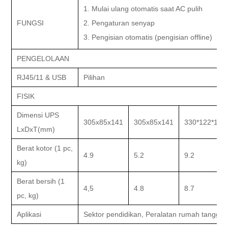
1. Mulai ulang otomatis saat AC pulih
FUNGSI
2. Pengaturan senyap
3. Pengisian otomatis (pengisian offline)
PENGELOLAAN
RJ45/11 & USB
Pilihan
FISIK
Dimensi UPS
305x85x141
305x85x141
330*122*192
LxDxT(mm)
Berat kotor (1 pc,
4.9
5.2
9.2
kg)
Berat bersih (1
4,5
4.8
8.7
pc, kg)
Aplikasi
Sektor pendidikan, Peralatan rumah tangga, s