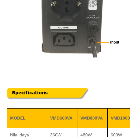
MODEL
VMD600VA
VMD800VA
VMD1000VA
Nilai daya
360W
480W
600W